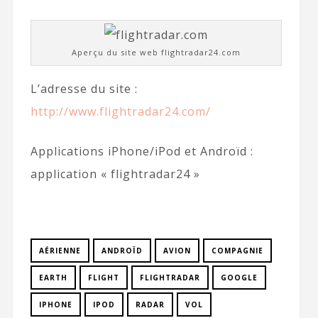
Aperçu du site web flightradar24.com
L’adresse du site :
http://www.flightradar24.com/
Applications iPhone/iPod et Androïd :
application « flightradar24 »
AÉRIENNE
ANDROÏD
AVION
COMPAGNIE
EARTH
FLIGHT
FLIGHTRADAR
GOOGLE
IPHONE
IPOD
RADAR
VOL