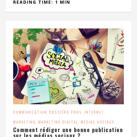
READING TIME: 1 MIN
COMMUNICATION
,
DOSSIERS PROS
,
INTERNET
,
MARKETING
,
MARKETING DIGITAL
,
MÉDIAS SOCIAUX
Comment rédiger une bonne publication
sur les médias sociaux ?