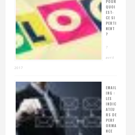
POUR
QUOI
EST-
CE SI
PERTI
NENT
?
7
avril
2017
EMAIL
ING :
LES
INDIC
ATEU
RS DE
PERF
ORMA
NCE