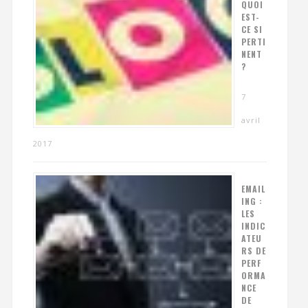
QUOI
EST-
CE SI
PERTI
NENT
?
7
avril
2017
EMAIL
ING :
LES
INDIC
ATEU
RS DE
PERF
ORMA
NCE
DE