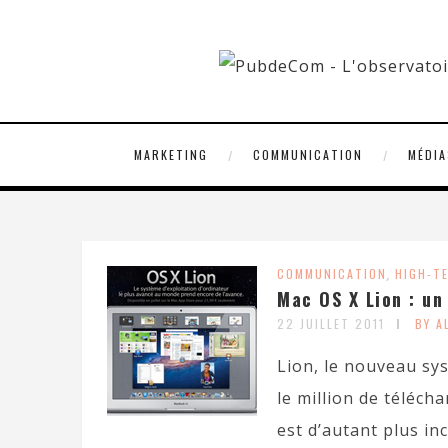
MARKETING
COMMUNICATION
MÉDIA
COMMUNICATION
,
HIGH-T
Mac OS X Lion : un
22 JUILLET 2011
BY A
Lion, le nouveau sy
le million de téléc
est d’autant plus in