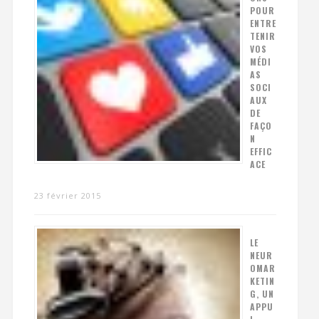
POUR
ENTRE
TENIR
VOS
MÉDI
AS
SOCI
AUX
DE
FAÇO
N
EFFIC
ACE
23 février 2015
LE
NEUR
OMAR
KETIN
G, UN
APPU