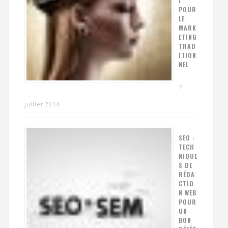
I
POUR
LE
MARK
ETING
TRAD
ITION
NEL
7
juillet 2014
SEO :
TECH
NIQUE
S DE
RÉDA
CTIO
N WEB
POUR
UN
BON