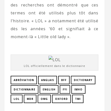
des recherches ont démontré que ces
termes ont été utilisés plus tôt dans
l’histoire. « LOL » a notamment été utilisé
dès les années ’60 et signifiait à ce
moment-là « Little old lady ».
LOL officiellement dans le dictionnaire
ABRÉVIATION
ANGLAIS
BFF
DICTIONARY
DICTIONNAIRE
ENGLISH
FYI
IMHO
LOL
MDR
OMG
OXFORD
TMI