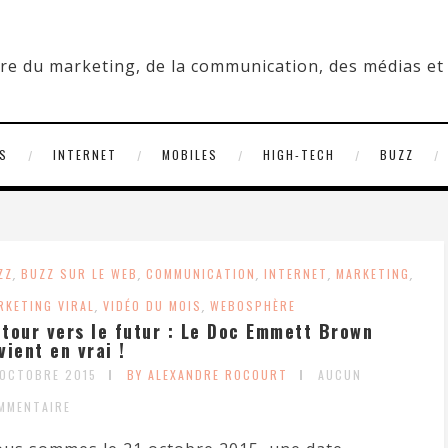
S
INTERNET
MOBILES
HIGH-TECH
BUZZ
ZZ
,
BUZZ SUR LE WEB
,
COMMUNICATION
,
INTERNET
,
MARKETING
,
RKETING VIRAL
,
VIDÉO DU MOIS
,
WEBOSPHÈRE
tour vers le futur : Le Doc Emmett Brown
vient en vrai !
 OCTOBRE 2015
BY ALEXANDRE ROCOURT
AUCUN
MMENTAIRE