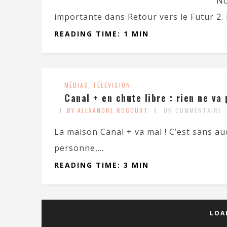
No
importante dans Retour vers le Futur 2. 
READING TIME: 1 MIN
MÉDIAS
,
TÉLÉVISION
Canal + en chute libre : rien ne va 
BY ALEXANDRE ROCOURT
UN COMMENTAIRE
La maison Canal + va mal ! C’est sans au
personne,...
READING TIME: 3 MIN
LOA