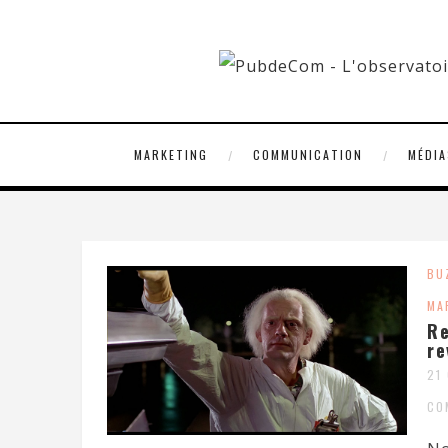
MARKETING
COMMUNICATION
MÉDIA
BU
MA
Re
re
21
CO