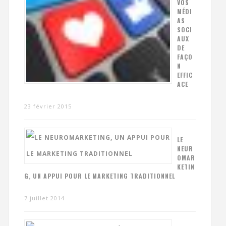
VOS
MÉDI
AS
SOCI
AUX
DE
FAÇO
N
EFFIC
ACE
23 février 2015
LE
NEUR
OMAR
KETIN
G, UN APPUI POUR LE MARKETING TRADITIONNEL
7 juillet 2014