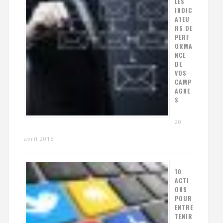
LES
INDIC
ATEU
RS DE
PERF
ORMA
NCE
DE
VOS
CAMP
AGNE
S
20
avril 2015
10
ACTI
ONS
POUR
ENTRE
TENIR