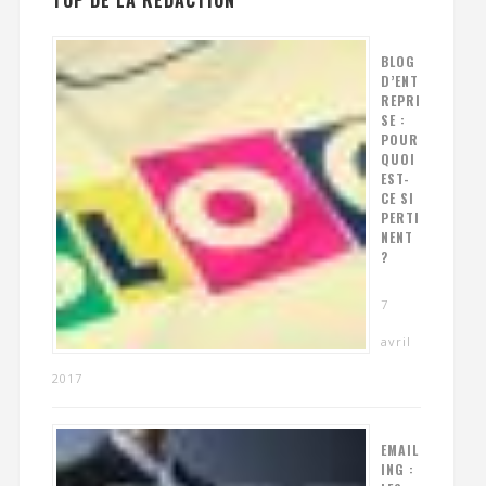
TOP DE LA RÉDACTION
BLOG
D’ENT
REPRI
SE :
POUR
QUOI
EST-
CE SI
PERTI
NENT
?
7
avril
2017
EMAIL
ING :