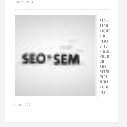
juillet 2014
SEO :
TECH
NIQUE
S DE
RÉDA
CTIO
N WEB
POUR
UN
BON
RÉFÉR
ENCE
MENT
NATU
REL
9 juin 2014