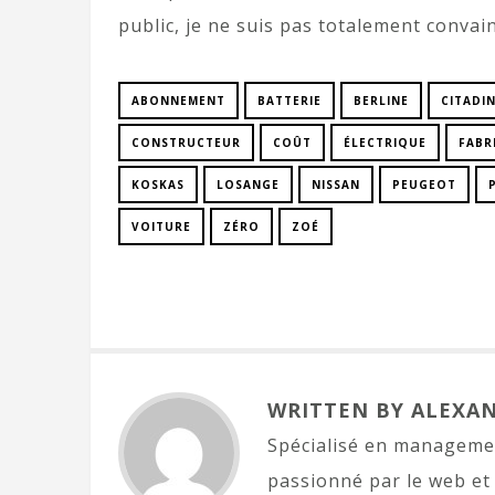
public, je ne suis pas totalement conva
ABONNEMENT
BATTERIE
BERLINE
CITADI
CONSTRUCTEUR
COÛT
ÉLECTRIQUE
FABR
KOSKAS
LOSANGE
NISSAN
PEUGEOT
VOITURE
ZÉRO
ZOÉ
WRITTEN BY ALEXA
Spécialisé en managemen
passionné par le web et 