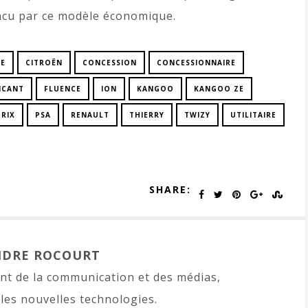
incu par ce modèle économique.
NE
CITROËN
CONCESSION
CONCESSIONNAIRE
ICANT
FLUENCE
ION
KANGOO
KANGOO ZE
PRIX
PSA
RENAULT
THIERRY
TWIZY
UTILITAIRE
SHARE:
NDRE ROCOURT
t de la communication et des médias,
les nouvelles technologies.