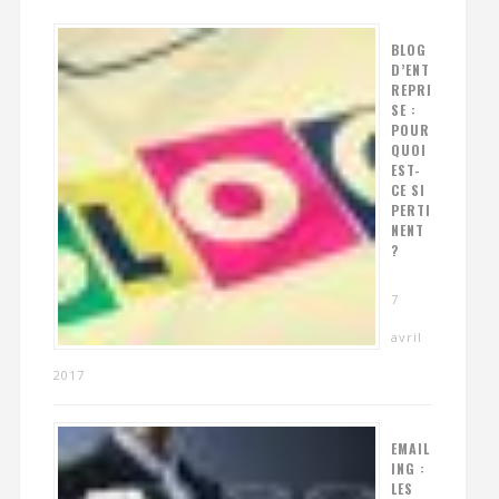
BLOG
D’ENT
REPRI
SE :
POUR
QUOI
EST-
CE SI
PERTI
NENT
?
7
avril
2017
EMAIL
ING :
LES