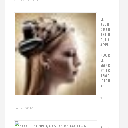
23 février 2015
LE
NEUR
OMAR
KETIN
G, UN
APPU
I
POUR
LE
MARK
ETING
TRAD
ITION
NEL
7
juillet 2014
SEO :