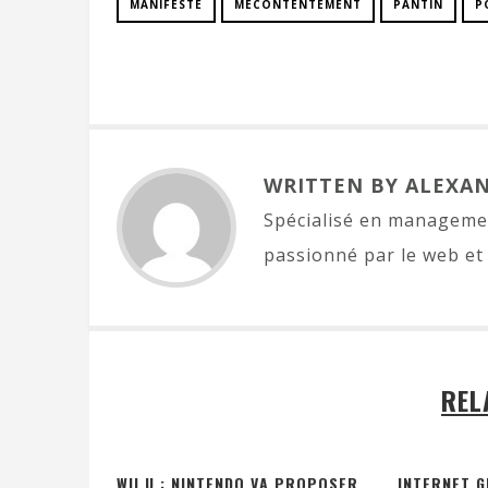
MANIFESTE
MÉCONTENTEMENT
PANTIN
P
WRITTEN BY ALEXA
Spécialisé en managemen
passionné par le web et 
REL
WII U : NINTENDO VA PROPOSER
INTERNET G