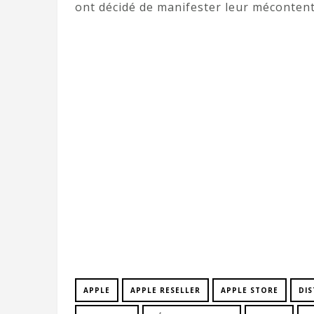
ont décidé de manifester leur mécontent
APPLE
APPLE RESELLER
APPLE STORE
DI