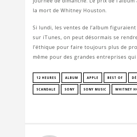
journée de dimanche. Le prix de l’album 
la mort de Whitney Houston.
Si lundi, les ventes de l’album figuraie
sur iTunes, on peut désormais se rendr
l’éthique pour faire toujours plus de prof
même pour des grandes entreprises qui b
12 HEURES
ALBUM
APPLE
BEST OF
DÉ
SCANDALE
SONY
SONY MUSIC
WHITNEY 