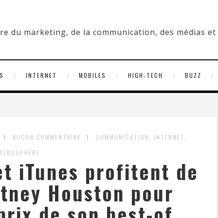
S
INTERNET
MOBILES
HIGH-TECH
BUZZ
,
,
AUCUN COMMENTAIRE
COMMUNICATION
INTERNET
WEBOSPHÈRE
et iTunes profitent de
itney Houston pour
rix de son best-of