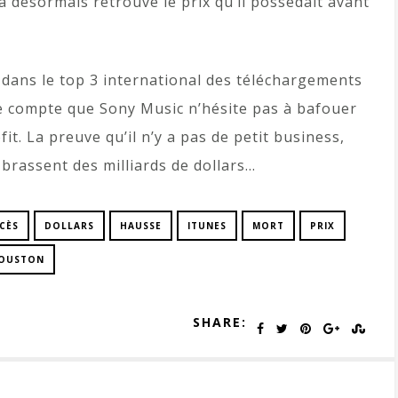
a désormais retrouvé le prix qu’il possédait avant
nt dans le top 3 international des téléchargements
e compte que Sony Music n’hésite pas à bafouer
it. La preuve qu’il n’y a pas de petit business,
rassent des milliards de dollars…
CÈS
DOLLARS
HAUSSE
ITUNES
MORT
PRIX
HOUSTON
SHARE: