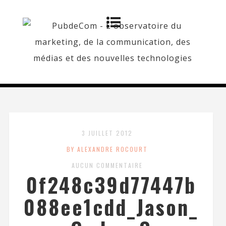
3 JUILLET 2012
BY ALEXANDRE ROCOURT
AUCUN COMMENTAIRE
0f248c39d77447b
088ee1cdd_Jason_