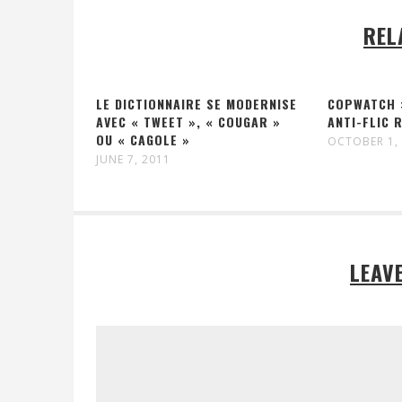
REL
LE DICTIONNAIRE SE MODERNISE
COPWATCH :
AVEC « TWEET », « COUGAR »
ANTI-FLIC 
OU « CAGOLE »
OCTOBER 1,
JUNE 7, 2011
LEAV