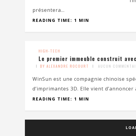
fi
présentera...
READING TIME: 1 MIN
HIGH-TECH
Le premier immeuble construit ave
BY ALEXANDRE ROCOURT
AUCUN COMMENTAI
WinSun est une compagnie chinoise spéci
d’imprimantes 3D. Elle vient d’annoncer a
READING TIME: 1 MIN
LOA