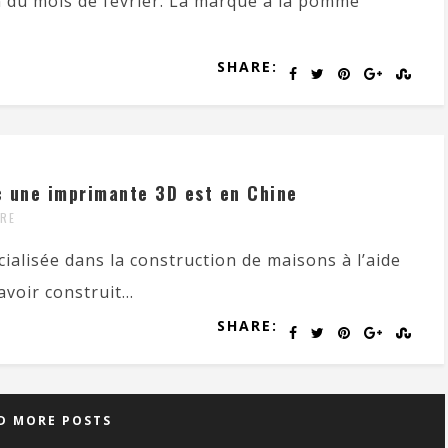
n du mois de février. La marque à la pomme
SHARE:
c une imprimante 3D est en Chine
RE
alisée dans la construction de maisons à l’aide
voir construit...
SHARE:
D MORE POSTS