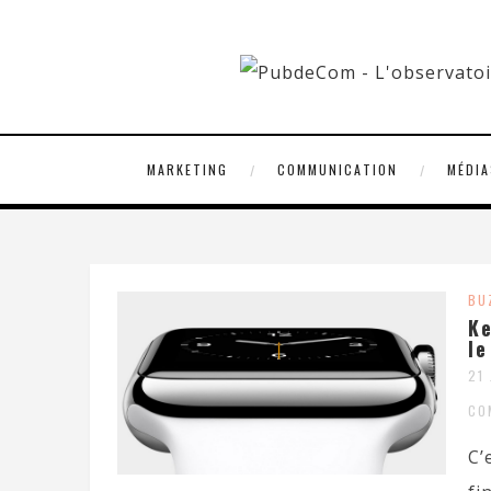
MARKETING
COMMUNICATION
MÉDIA
BU
Ke
le
21
CO
C’