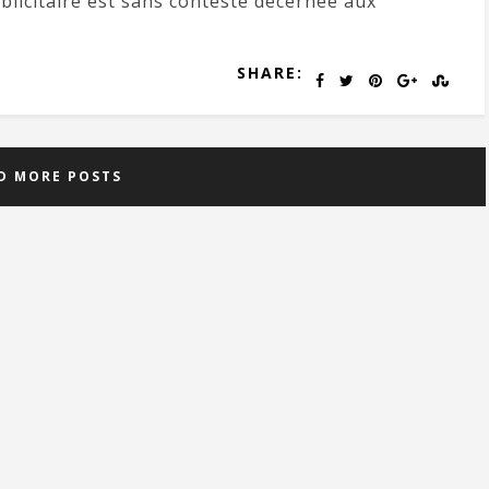
blicitaire est sans conteste décernée aux
SHARE:
D MORE POSTS