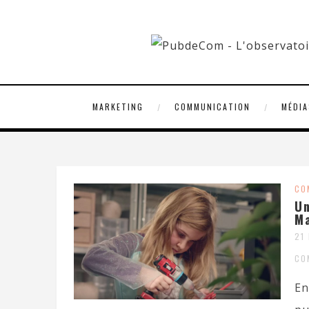
MARKETING
COMMUNICATION
MÉDIA
CO
Un
Ma
21
CO
En