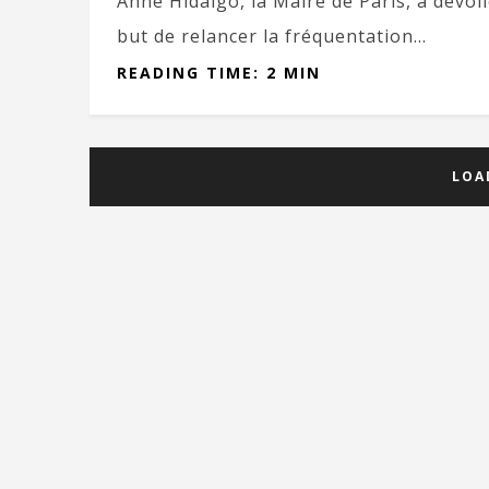
Anne Hidalgo, la Maire de Paris, a dévoi
but de relancer la fréquentation...
READING TIME: 2 MIN
LOA