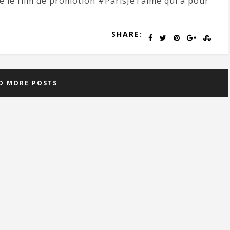
lé le film de promotion #ParisJeTaime qui a pour
SHARE:
D MORE POSTS