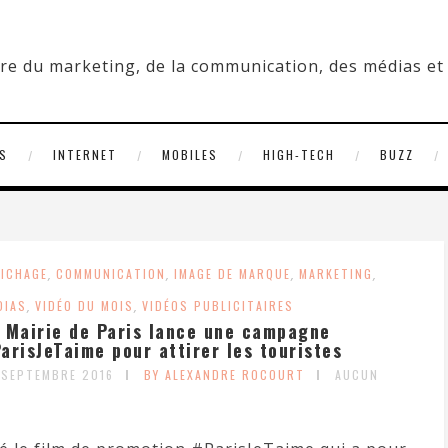
S
INTERNET
MOBILES
HIGH-TECH
BUZZ
FICHAGE
,
COMMUNICATION
,
IMAGE DE MARQUE
,
MARKETING
,
DIAS
,
VIDÉO DU MOIS
,
VIDÉOS PUBLICITAIRES
 Mairie de Paris lance une campagne
arisJeTaime pour attirer les touristes
 SEPTEMBRE 2016
BY ALEXANDRE ROCOURT
AUCUN