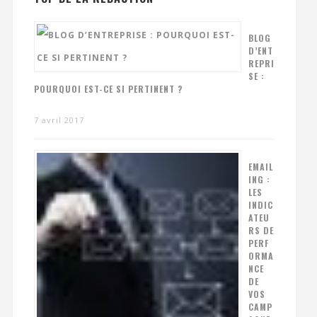
BLOG
D’ENT
REPRI
SE :
POURQUOI EST-CE SI PERTINENT ?
7 avril 2017
EMAIL
ING :
LES
INDIC
ATEU
RS DE
PERF
ORMA
NCE
DE
VOS
CAMP