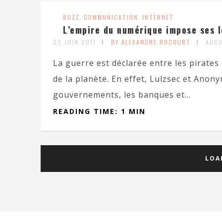
BUZZ
,
COMMUNICATION
,
INTERNET
L’empire du numérique impose ses l
22 JUIN 2011
BY ALEXANDRE ROCOURT
AUC
La guerre est déclarée entre les pirate
de la planète. En effet, Lulzsec et Anon
gouvernements, les banques et...
READING TIME: 1 MIN
LOA