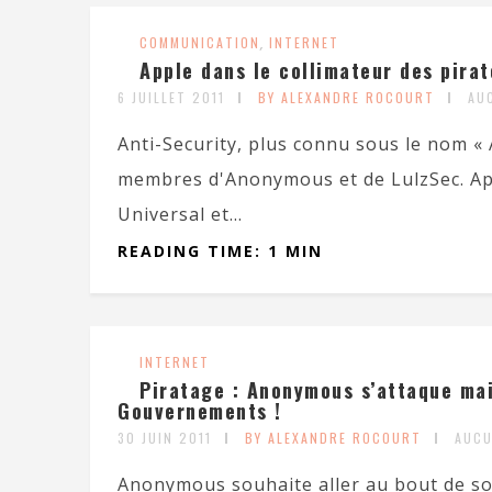
COMMUNICATION
,
INTERNET
Apple dans le collimateur des pirat
6 JUILLET 2011
BY ALEXANDRE ROCOURT
AU
Anti-Security, plus connu sous le nom « 
membres d'Anonymous et de LulzSec. Apr
Universal et...
READING TIME: 1 MIN
INTERNET
Piratage : Anonymous s’attaque mai
Gouvernements !
30 JUIN 2011
BY ALEXANDRE ROCOURT
AUCU
Anonymous souhaite aller au bout de so