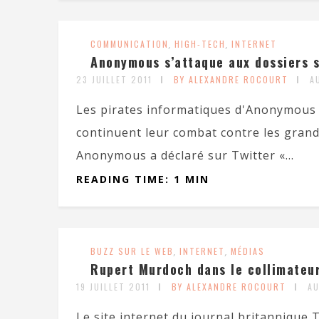
COMMUNICATION
,
HIGH-TECH
,
INTERNET
Anonymous s’attaque aux dossiers s
23 JUILLET 2011
BY ALEXANDRE ROCOURT
A
Les pirates informatiques d'Anonymous e
continuent leur combat contre les grandes
Anonymous a déclaré sur Twitter «...
READING TIME: 1 MIN
BUZZ SUR LE WEB
,
INTERNET
,
MÉDIAS
Rupert Murdoch dans le collimateu
19 JUILLET 2011
BY ALEXANDRE ROCOURT
A
Le site internet du journal britanniqu