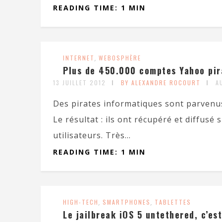
READING TIME: 1 MIN
INTERNET
,
WEBOSPHÈRE
Plus de 450.000 comptes Yahoo pir
13 JUILLET 2012
BY ALEXANDRE ROCOURT
A
Des pirates informatiques sont parvenus
Le résultat : ils ont récupéré et diffusé
utilisateurs. Très...
READING TIME: 1 MIN
HIGH-TECH
,
SMARTPHONES
,
TABLETTES
Le jailbreak iOS 5 untethered, c’est