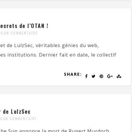
ecrets de l’OTAN !
UCUN COMMENTAIRE
t de LulzSec, véritables génies du web,
 institutions. Dernier fait en date, le collectif
SHARE:
r de LulzSec
UCUN COMMENTAIRE
e The Sun annonce la mort de Rupert Murdoch,