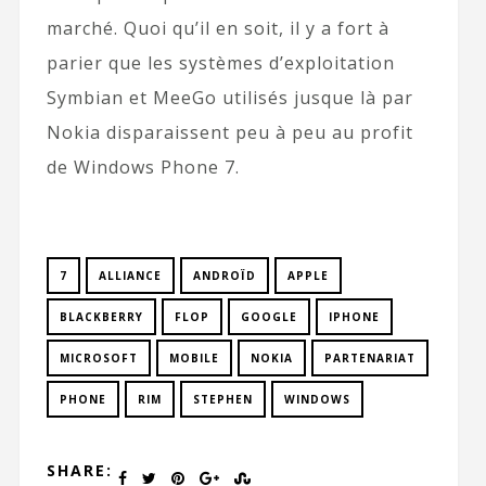
marché. Quoi qu’il en soit, il y a fort à
parier que les systèmes d’exploitation
Symbian et MeeGo utilisés jusque là par
Nokia disparaissent peu à peu au profit
de Windows Phone 7.
7
ALLIANCE
ANDROÏD
APPLE
BLACKBERRY
FLOP
GOOGLE
IPHONE
MICROSOFT
MOBILE
NOKIA
PARTENARIAT
PHONE
RIM
STEPHEN
WINDOWS
SHARE: