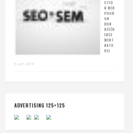
CTIO
N WEB
POUR
UN
BON
RÉFÉR
ENCE
MENT
NATU
REL
9 juin 2014
ADVERTISING 125×125