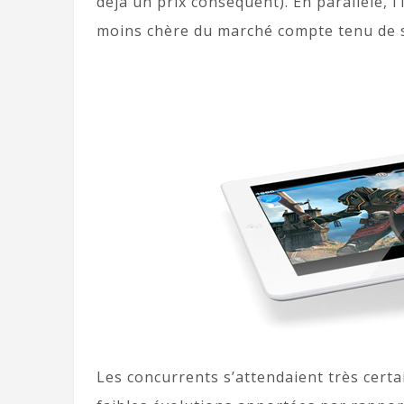
déjà un prix conséquent). En parallèle, l’
moins chère du marché compte tenu de 
Les concurrents s’attendaient très cert