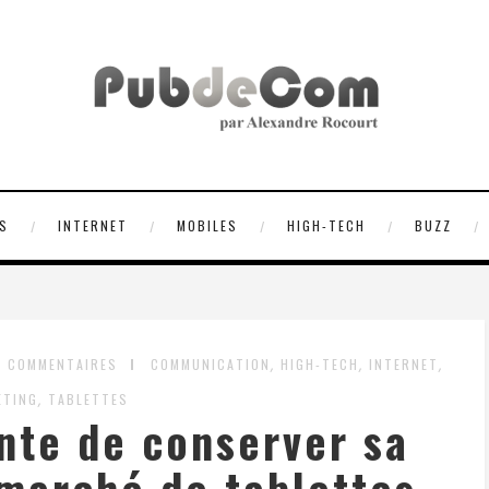
S
INTERNET
MOBILES
HIGH-TECH
BUZZ
,
,
,
6 COMMENTAIRES
COMMUNICATION
HIGH-TECH
INTERNET
,
ETING
TABLETTES
nte de conserver sa