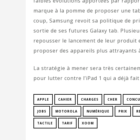
faibles évolutions apportées par rapport
marque à la pomme de proposer une tabl
coup, Samsung revoit sa politique de pri
sortie de ses futures Galaxy tab. Plusi
repousser le lancement de leur produit 
proposer des appareils plus attrayants à
La stratégie à mener sera très certainem
pour lutter contre l’iPad 1 qui a déjà fa
APPLE
CAHIER
CHARGES
CHER
CONCU
JOBS
MOTOROLA
NUMÉRIQUE
PRIX
R
TACTILE
TARIF
XOOM