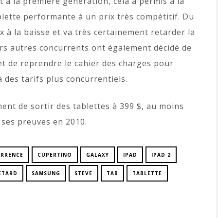
 à la première génération, cela a permis à la
ette performante à un prix très compétitif. Du
x à la baisse et va très certainement retarder la
eurs autres concurrents ont également décidé de
et de reprendre le cahier des charges pour
 des tarifs plus concurrentiels.
ent de sortir des tablettes à 399 $, au moins
it ses preuves en 2010.
RRENCE
CUPERTINO
GALAXY
IPAD
IPAD 2
ETARD
SAMSUNG
STEVE
TAB
TABLETTE