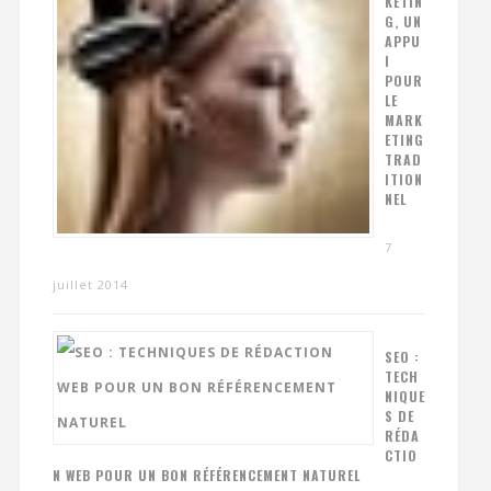
KETIN
G, UN
APPU
I
POUR
LE
MARK
ETING
TRAD
ITION
NEL
7
juillet 2014
SEO :
TECH
NIQUE
S DE
RÉDA
CTIO
N WEB POUR UN BON RÉFÉRENCEMENT NATUREL