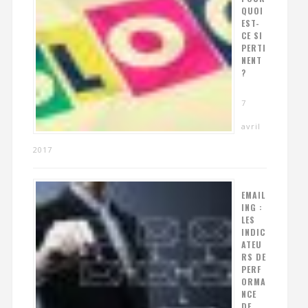
QUOI
EST-
CE SI
PERTI
NENT
?
7
avril
2017
EMAIL
ING :
LES
INDIC
ATEU
RS DE
PERF
ORMA
NCE
DE