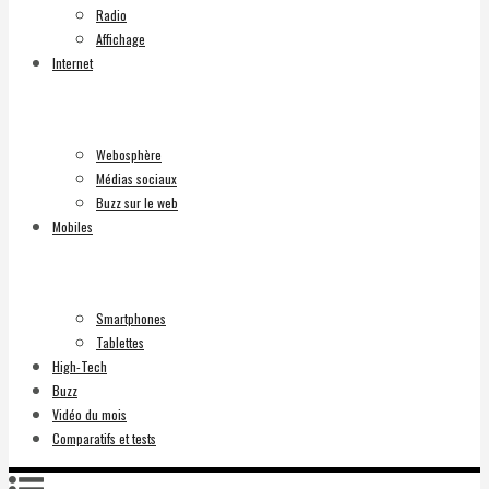
Radio
Affichage
Internet
Webosphère
Médias sociaux
Buzz sur le web
Mobiles
Smartphones
Tablettes
High-Tech
Buzz
Vidéo du mois
Comparatifs et tests