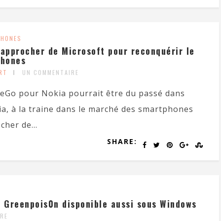
HONES
rapprocher de Microsoft pour reconquérir le
phones
RT
UN COMMENTAIRE
eGo pour Nokia pourrait être du passé dans
ia, à la traine dans le marché des smartphones
cher de...
SHARE:
c Greenpois0n disponible aussi sous Windows
RE