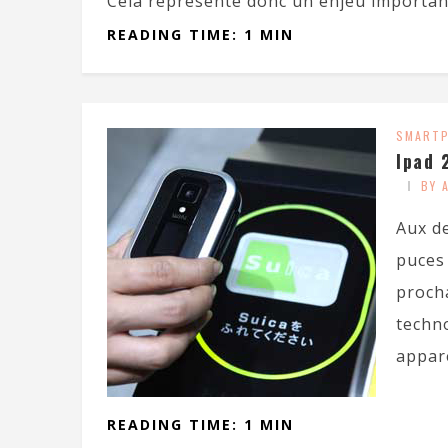
Cela représente donc un enjeu important
READING TIME: 1 MIN
SMART
Ipad 
BY 
Aux de
puces
procha
techn
appare
READING TIME: 1 MIN