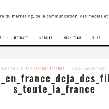
S
INTERNET
MOBILES
HIGH-TECH
BUZZ
 MARS 2011
BY ALEXANDRE ROCOURT
AUCUN COMMENTAIRE
_en_france_deja_des_fi
s_toute_la_france