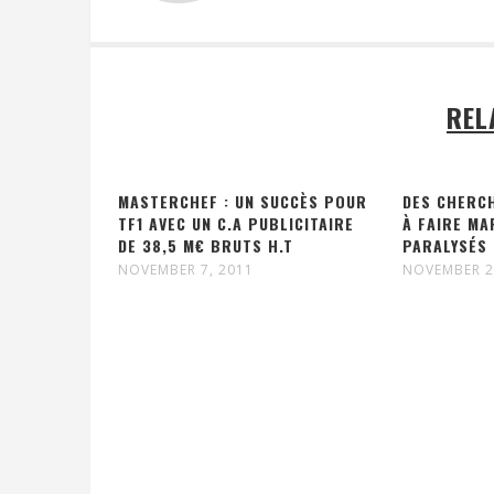
REL
MASTERCHEF : UN SUCCÈS POUR
DES CHERC
TF1 AVEC UN C.A PUBLICITAIRE
À FAIRE MA
DE 38,5 M€ BRUTS H.T
PARALYSÉS
NOVEMBER 7, 2011
NOVEMBER 2