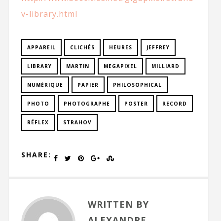
v-library.html
APPAREIL
CLICHÉS
HEURES
JEFFREY
LIBRARY
MARTIN
MEGAPIXEL
MILLIARD
NUMÉRIQUE
PAPIER
PHILOSOPHICAL
PHOTO
PHOTOGRAPHE
POSTER
RECORD
RÉFLEX
STRAHOV
SHARE:
WRITTEN BY
ALEXANDRE