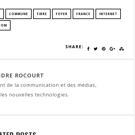
S
COMMUNE
FIBRE
FOYER
FRANCE
INTERNET
COM
SHARE:
NDRE ROCOURT
t de la communication et des médias,
les nouvelles technologies.
ATED POSTS