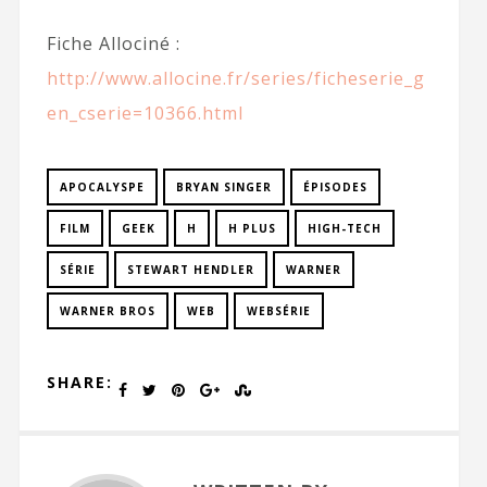
Fiche Allociné :
http://www.allocine.fr/series/ficheserie_g
en_cserie=10366.html
APOCALYSPE
BRYAN SINGER
ÉPISODES
FILM
GEEK
H
H PLUS
HIGH-TECH
SÉRIE
STEWART HENDLER
WARNER
WARNER BROS
WEB
WEBSÉRIE
SHARE: