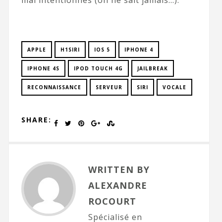
mal intentionnés (on ne sait jamais…).
APPLE
H1SIRI
IOS 5
IPHONE 4
IPHONE 4S
IPOD TOUCH 4G
JAILBREAK
RECONNAISSANCE
SERVEUR
SIRI
VOCALE
SHARE:
WRITTEN BY
ALEXANDRE
ROCOURT
Spécialisé en