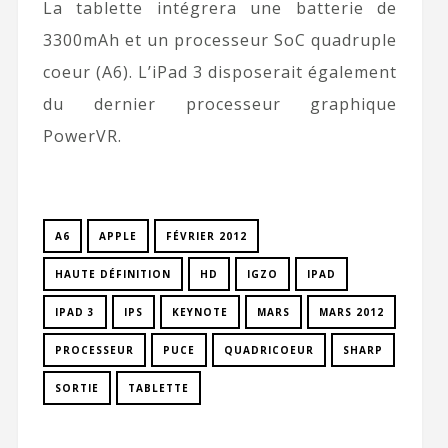
La tablette intégrera une batterie de
3300mAh et un processeur SoC quadruple
coeur (A6). L’iPad 3 disposerait également
du dernier processeur graphique
PowerVR.
A6
APPLE
FÉVRIER 2012
HAUTE DÉFINITION
HD
IGZO
IPAD
IPAD 3
IPS
KEYNOTE
MARS
MARS 2012
PROCESSEUR
PUCE
QUADRICOEUR
SHARP
SORTIE
TABLETTE