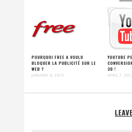
POURQUOI FREE A VOULU
YOUTUBE P
BLOQUER LA PUBLICITÉ SUR LE
CONVERSION
WEB ?
3D !
JANUARY 8, 2013
APRIL 7, 201
LEAV