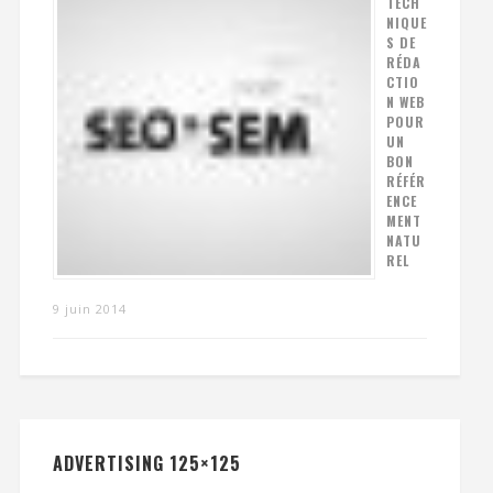
TECH
NIQUE
S DE
RÉDA
CTIO
N WEB
POUR
UN
BON
RÉFÉR
ENCE
MENT
NATU
REL
9 juin 2014
ADVERTISING 125×125