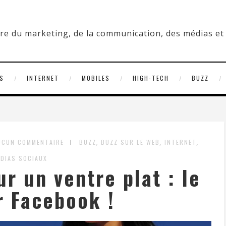
S
INTERNET
MOBILES
HIGH-TECH
BUZZ
,
,
,
UCUN COMMENTAIRE
BUZZ
BUZZ SUR LE WEB
INTERNET
DIAS SOCIAUX
ur un ventre plat : le
r Facebook !