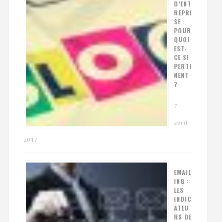
D’ENT
REPRI
SE :
POUR
QUOI
EST-
CE SI
PERTI
NENT
?
7
avril
2017
EMAIL
ING :
LES
INDIC
ATEU
RS DE