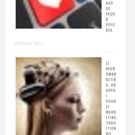
AUX
DE
FAÇO
N
EFFIC
ACE
23 février 2015
LE
NEUR
OMAR
KETIN
G, UN
APPU
I
POUR
LE
MARK
ETING
TRAD
ITION
NEL