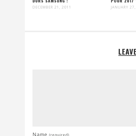
DURS SAMSUNG !
POUR 2017 
DECEMBER 21, 2011
JANUARY 27,
LEAV
Name
(required)