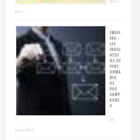
avril
2017
EMAIL
ING :
LES
INDIC
ATEU
RS DE
PERF
ORMA
NCE
DE
VOS
CAMP
AGNE
S
20
avril 2015