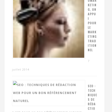
OMAR
KETIN
G, UN
APPU
I
POUR
LE
MARK
ETING
TRAD
ITION
NEL
7
juillet 2014
SEO :
TECH
NIQUE
S DE
RÉDA
CTIO