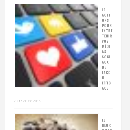
10
ACTI
ONS
POUR
ENTRE
TENIR
VOS
MÉDI
AS
SOCI
AUX
DE
FAÇO
N
EFFIC
ACE
23 février 2015
LE
NEUR