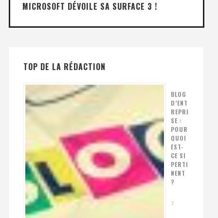
MICROSOFT DÉVOILE SA SURFACE 3 !
TOP DE LA RÉDACTION
BLOG
D’ENT
REPRI
SE :
POUR
QUOI
EST-
CE SI
PERTI
NENT
?
7