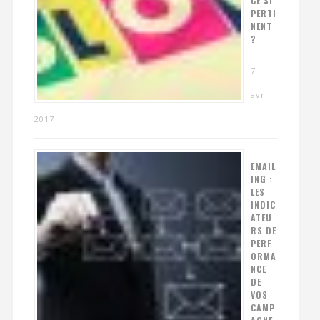
CE SI
PERTI
NENT
?
7
avril
2017
EMAIL
ING :
LES
INDIC
ATEU
RS DE
PERF
ORMA
NCE
DE
VOS
CAMP