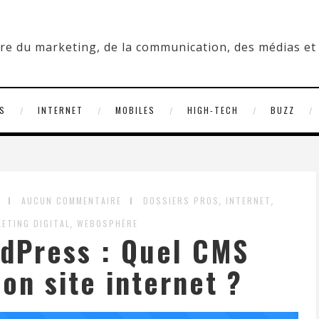
S
INTERNET
MOBILES
HIGH-TECH
BUZZ
,
,
AUCUN COMMENTAIRE
DOSSIERS PROS
INTERNET
,
ETING DIGITAL
WEBOSPHÈRE
dPress : Quel CMS
son site internet ?