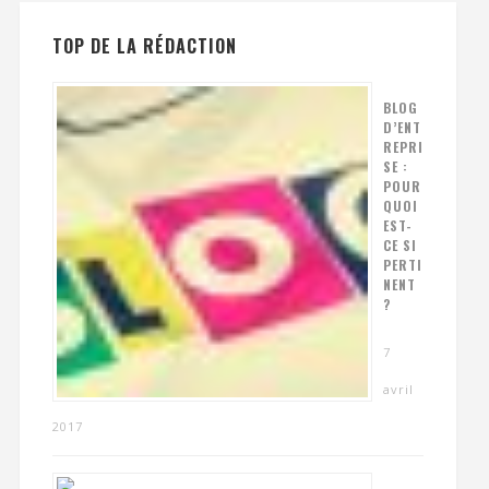
TOP DE LA RÉDACTION
BLOG
D’ENT
REPRI
SE :
POUR
QUOI
EST-
CE SI
PERTI
NENT
?
7
avril
2017