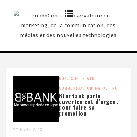
BUZZ SUR LE WEB
,
COMMUNICATION
,
MARKETING
BforBank parle
ouvertement d’argent
pour faire sa
promotion
22 MARS 2013