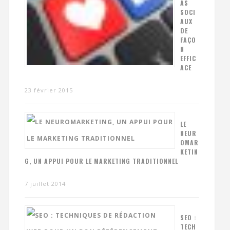
AS
SOCI
AUX
DE
FAÇO
N
EFFIC
ACE
23 février 2015
LE
NEUR
OMAR
KETIN
G, UN APPUI POUR LE MARKETING TRADITIONNEL
7 juillet 2014
SEO :
TECH