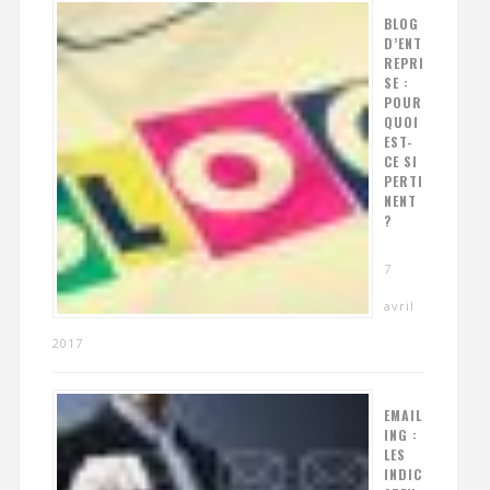
BLOG
D’ENT
REPRI
SE :
POUR
QUOI
EST-
CE SI
PERTI
NENT
?
7
avril
2017
EMAIL
ING :
LES
INDIC