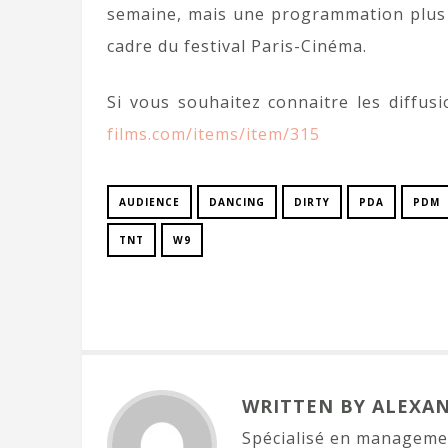
semaine, mais une programmation plus f
cadre du festival Paris-Cinéma.
Si vous souhaitez connaitre les diffusi
films.com/items/item/315
AUDIENCE
DANCING
DIRTY
PDA
PDM
TNT
W9
WRITTEN BY ALEXA
Spécialisé en managemen