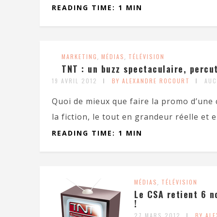
READING TIME: 1 MIN
MARKETING
,
MÉDIAS
,
TÉLÉVISION
TNT : un buzz spectaculaire, percut
19 AVRIL 2012
BY ALEXANDRE ROCOURT
AUC
Quoi de mieux que faire la promo d’une 
la fiction, le tout en grandeur réelle et e
READING TIME: 1 MIN
MÉDIAS
,
TÉLÉVISION
Le CSA retient 6 n
!
27 MARS 2012
BY AL