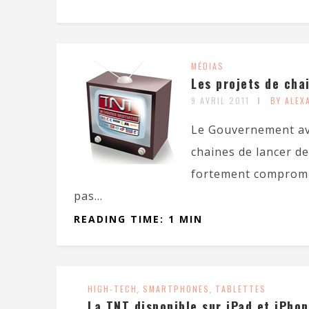
MÉDIAS
Les projets de cha
9 AVRIL 2011
BY ALE
Le Gouvernement ava
chaines de lancer de
fortement compromis
pas...
READING TIME: 1 MIN
HIGH-TECH
,
SMARTPHONES
,
TABLETTES
La TNT disponible sur iPad et iPhon