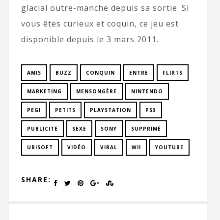
glacial outre-manche depuis sa sortie. Si
vous êtes curieux et coquin, ce jeu est
disponible depuis le 3 mars 2011.
AMIS
BUZZ
CONQUIN
ENTRE
FLIRTS
MARKETING
MENSONGÈRE
NINTENDO
PEGI
PETITS
PLAYSTATION
PS3
PUBLICITÉ
SEXE
SONY
SUPPRIMÉ
UBISOFT
VIDÉO
VIRAL
WII
YOUTUBE
SHARE: