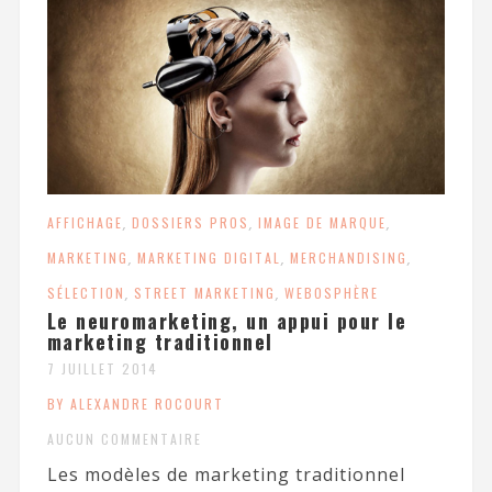
AFFICHAGE
,
DOSSIERS PROS
,
IMAGE DE MARQUE
,
MARKETING
,
MARKETING DIGITAL
,
MERCHANDISING
,
SÉLECTION
,
STREET MARKETING
,
WEBOSPHÈRE
Le neuromarketing, un appui pour le
marketing traditionnel
7 JUILLET 2014
BY ALEXANDRE ROCOURT
AUCUN COMMENTAIRE
Les modèles de marketing traditionnel