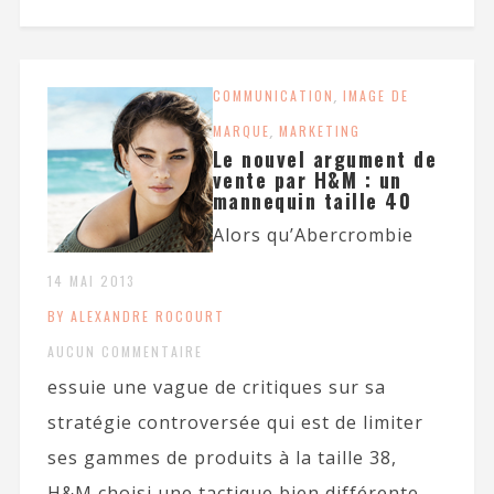
COMMUNICATION
,
IMAGE DE
MARQUE
,
MARKETING
Le nouvel argument de
vente par H&M : un
mannequin taille 40
Alors qu’Abercrombie
14 MAI 2013
BY ALEXANDRE ROCOURT
AUCUN COMMENTAIRE
essuie une vague de critiques sur sa
stratégie controversée qui est de limiter
ses gammes de produits à la taille 38,
H&M choisi une tactique bien différente