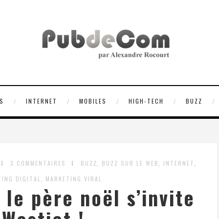
S
INTERNET
MOBILES
HIGH-TECH
BUZZ
,
,
,
3 COMMENTAIRES
BUZZ
BUZZ SUR LE WEB
INTERNET
,
ING DIGITAL
MARKETING VIRAL
 le père noël s’invite