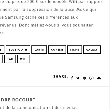
e du prix de 200 € sur le modèle Wifi par rapport
ement par la suppression de la puce 3G. Ce qui
 que Samsung cache ces différences aux
révenus. Donc méfiez-vous si vous souhaiter
ne.
E
BLUETOOTH
CARTE
CORÉEN
FIRME
GALAXY
TAB
WIFI
SHARE:
NDRE ROCOURT
t de la communication et des médias,